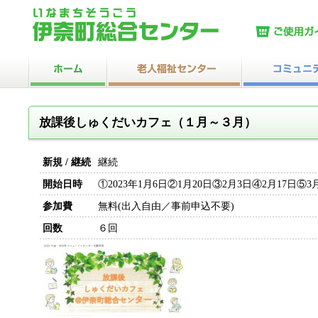
放課後しゅくだいカフェ（１月～３月）
新規 / 継続
継続
開始日時
①2023年1月6日②1月20日③2月3日④2月17日⑤3月
参加費
無料(出入自由／事前申込不要)
回数
６回