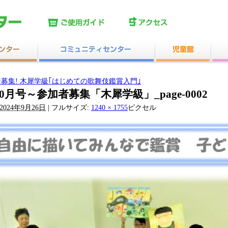
集! 木犀学級｢はじめての歌舞伎鑑賞入門｣
月号～参加者募集「木犀学級」_page-0002
2024年9月26日
|
フルサイズ:
1240 × 1755
ピクセル