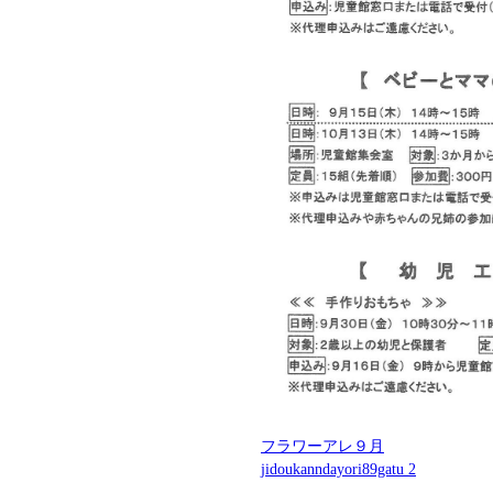
フラワーアレ９月
jidoukanndayori89gatu 2