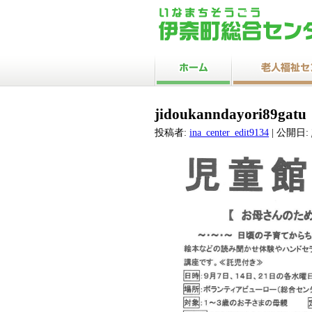
jidoukanndayori89gatu
投稿者:
ina_center_edit9134
|
公開日: